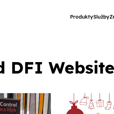
Produkty
Služby
Z
d DFI Websit