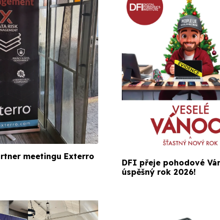
rtner meetingu Exterro
DFI přeje pohodové Vá
úspěšný rok 2026!