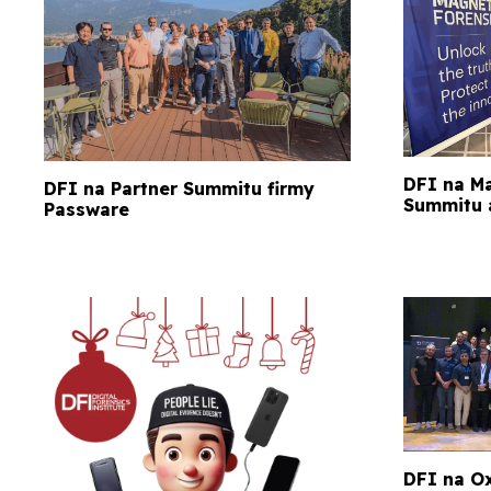
DFI na Ma
DFI na Partner Summitu firmy
Summitu 
Passware
DFI na O