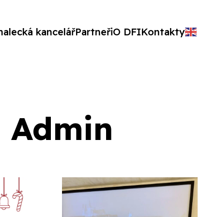
nalecká kancelář
Partneři
O DFI
Kontakty
e Admin