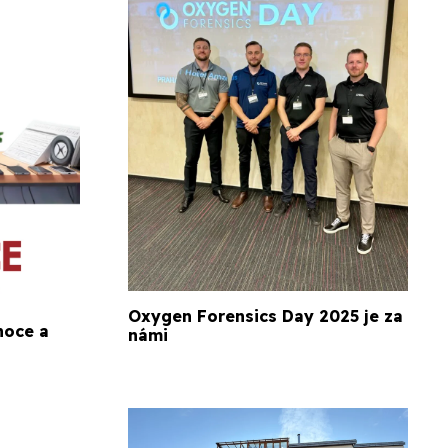
Oxygen Forensics Day 2025 je za
noce a
námi