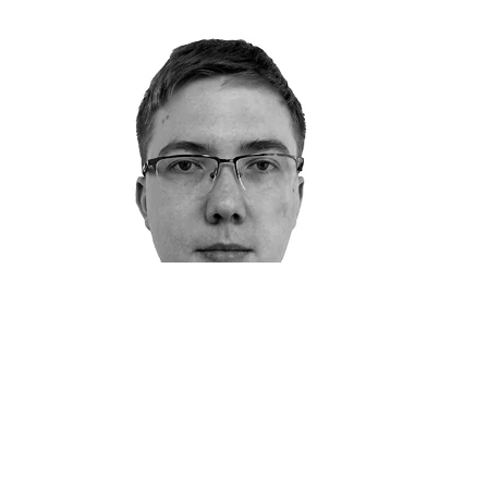
Jiří Štokr
Sales Engineer, Forenzní expert ZK DFI