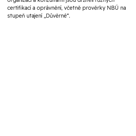
certifikací a oprávnění, včetně prověrky NBÚ na
stupeň utajení „Důvěrné“.