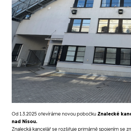
Od 1.3.2025 otevíráme novou pobočku
Znalecké kanc
nad Nisou.
Znalecká kancelář se rozšiřuje primárně spojením se 