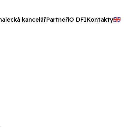
nalecká kancelář
Partneři
O DFI
Kontakty
i