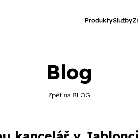
Produkty
Služby
Z
Blog
Zpět na BLOG
u kancelář v Jablonc