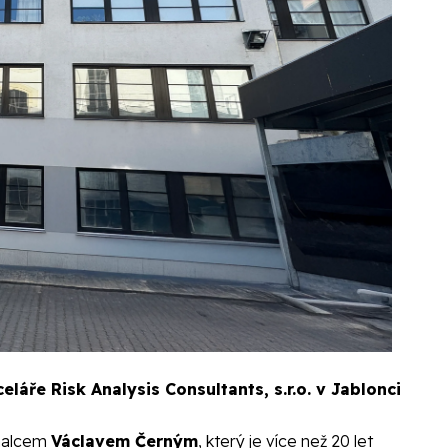
eláře Risk Analysis Consultants, s.r.o
. v Jablonci
znalcem
Václavem Černým
, který je více než 20 let