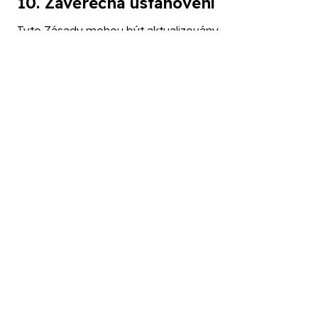
10. Závěrečná ustanovení
Tyto Zásady mohou být aktualizovány.
Aktuální verze je vždy dostupná na stránkách
www.df-i.cz
.
Zásady jsou účinné ke dni zveřejnění.
© 2026 DIGITAL FORENSICS INSTITUTE s.r.o.