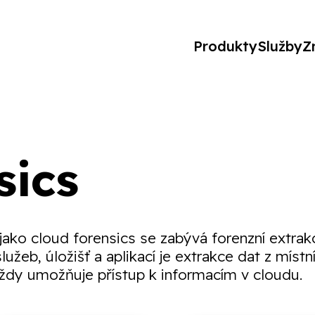
Produkty
Služby
Z
sics
 jako cloud forensics se zabývá forenzní extrak
žeb, úložišť a aplikací je extrakce dat z místn
 vždy umožňuje přístup k informacím v cloudu.