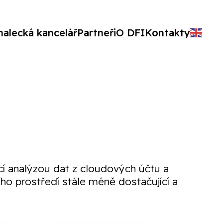
nalecká kancelář
Partneři
O DFI
Kontakty
cí analýzou dat z cloudových účtu a
ího prostředí stále méně dostačující a