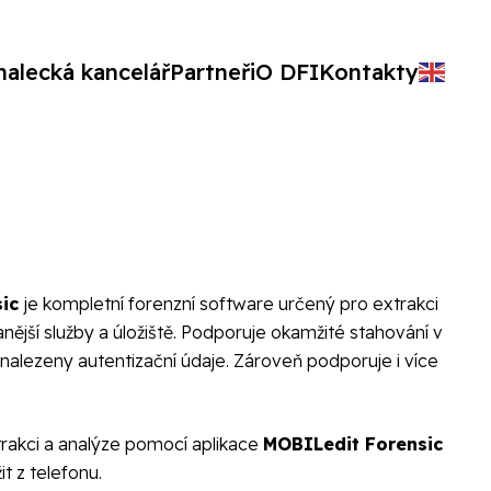
nalecká kancelář
Partneři
O DFI
Kontakty
sic
je kompletní forenzní software určený pro extrakci
nější služby a úložiště. Podporuje okamžité stahování v
 nalezeny autentizační údaje. Zároveň podporuje i více
xtrakci a analýze pomocí aplikace
MOBILedit Forensic
it z telefonu.