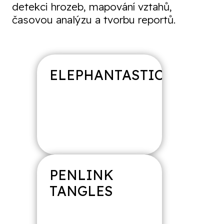
detekci hrozeb, mapování vztahů,
časovou analýzu a tvorbu reportů.
ELEPHANTASTIC
PENLINK
MAGNET
AXIOM
TANGLES