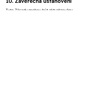
10. Závěrečná ustanovení
Tyto Zásady mohou být aktualizovány.
Aktuální verze je vždy dostupná na stránkách
www.df-i.cz
.
Zásady jsou účinné ke dni zveřejnění.
© 2026 DIGITAL FORENSICS INSTITUTE s.r.o.